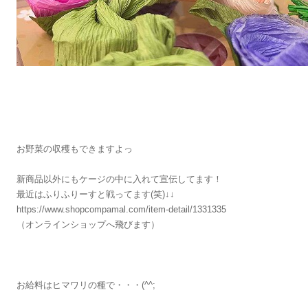
お野菜の収穫もできますよっ
新商品以外にもケージの中に入れて宣伝してます！
最近はふりふりーすと戦ってます(笑)↓↓
https://www.shopcompamal.com/item-detail/1331335
（オンラインショップへ飛びます）
お給料はヒマワリの種で・・・(^^;