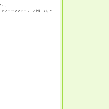
です。
「アアァァァァァァッ」と雄叫びを上