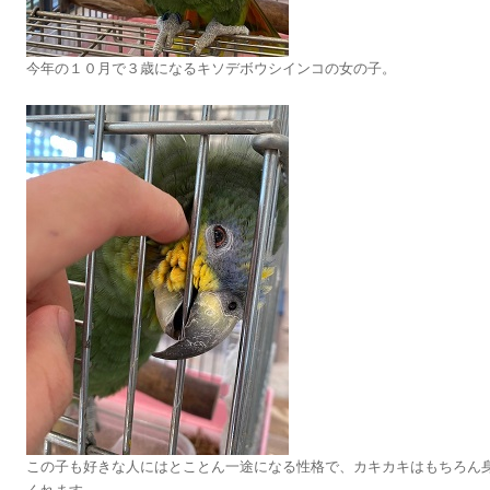
今年の１０月で３歳になるキソデボウシインコの女の子。
この子も好きな人にはとことん一途になる性格で、カキカキはもちろん