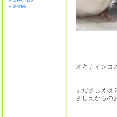
星野のブログ
通信販売
オキナインコ
まださしえは
さしえからの