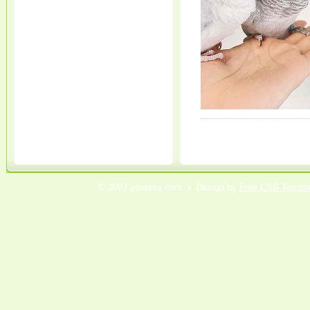
© 2007 yoursite.com • Design by
Free CSS Templa