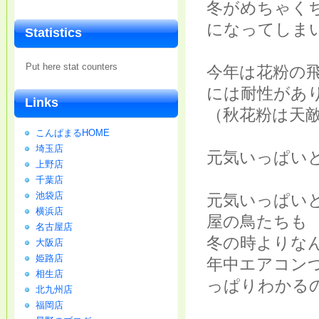
冬がめちゃく
になってしま
Statistics
Put here stat counters
今年は花粉の
には耐性があ
Links
（秋花粉は天
こんぱまるHOME
埼玉店
元気いっぱい
上野店
千葉店
池袋店
元気いっぱい
横浜店
屋の鳥たちも
名古屋店
冬の時よりな
大阪店
姫路店
年中エアコン
相生店
っぱりわかる
北九州店
福岡店