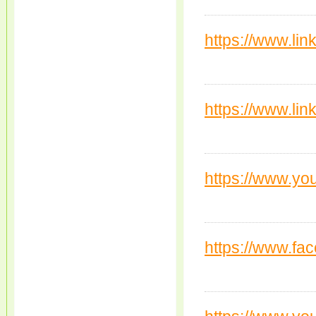
https://www.lin
https://www.link
https://www.yo
https://www.fa