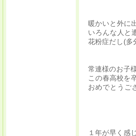
暖かいと外に
いろんな人と
花粉症だし(多
常連様のお子
この春高校を
おめでとうご
１年が早く感