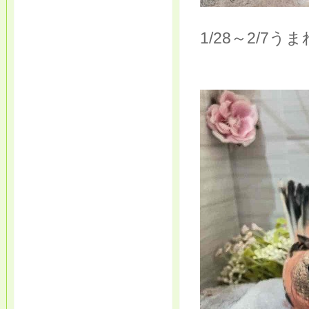
1/28～2/