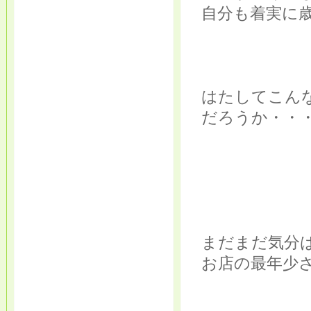
自分も着実に
はたしてこん
だろうか・・
まだまだ気分
お店の最年少