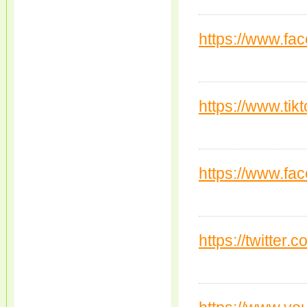
https://www.fac
https://www.tik
https://www.fac
https://twitter.