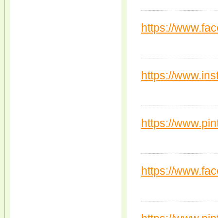
https://www.f
https://www.in
https://www.pin
https://www.fa