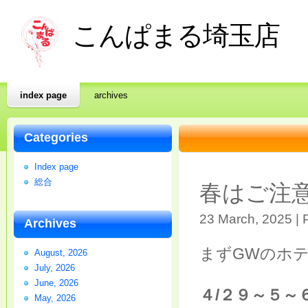
こんぱまる埼玉店
index page
archives
Categories
Index page
総合
春はご注
23 March, 2025 | 
Archives
まずGWのホ
August, 2026
July, 2026
June, 2026
４/２９～５～
May, 2026