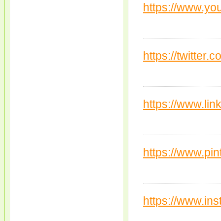
https://www.yo
https://twitter.
https://www.lin
https://www.pint
https://www.ins