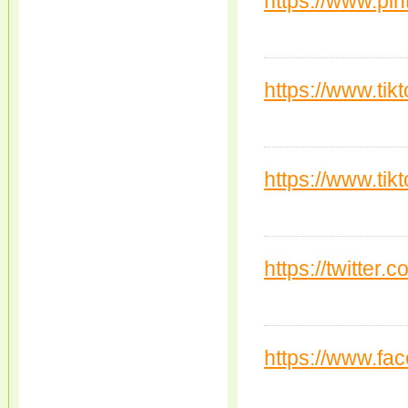
https://www.pint
https://www.tik
https://www.tik
https://twitter.
https://www.fa