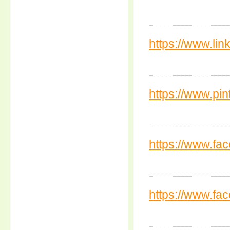
https://www.link
https://www.pin
https://www.fac
https://www.fa