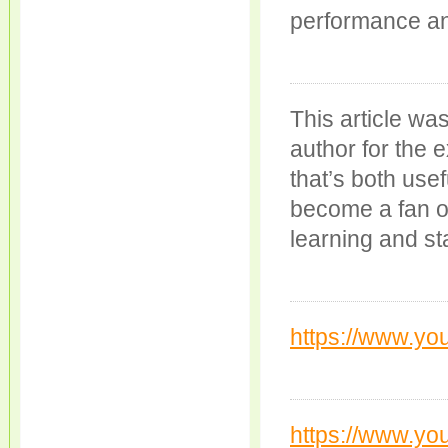
performance an
This article wa
author for the e
that’s both usefu
become a fan of
learning and st
https://www.yo
https://www.yo