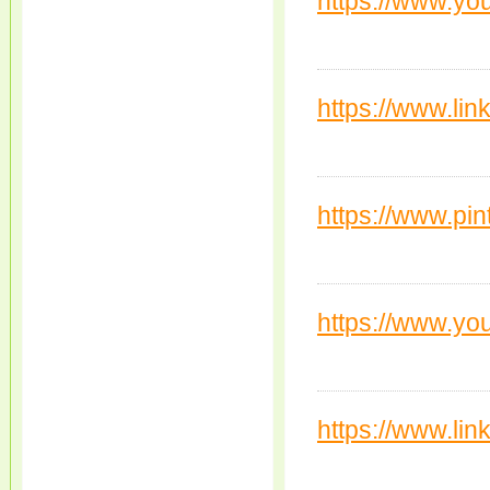
https://www.yo
https://www.lin
https://www.pin
https://www.yo
https://www.link