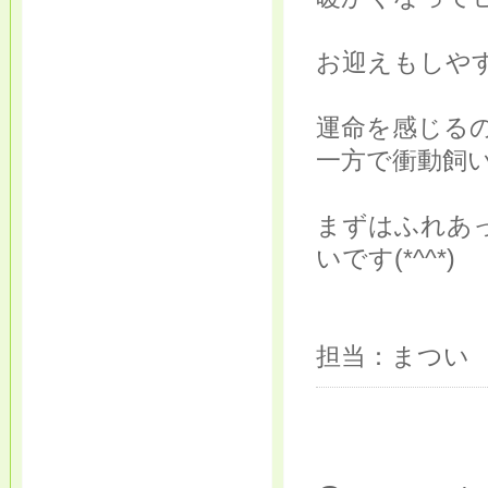
お迎えもしや
運命を感じる
一方で衝動飼
まずはふれあ
いです(*^^*)
担当：まつい