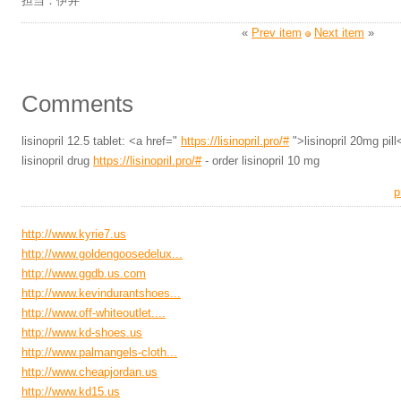
担当：伊井
«
Prev item
Next item
»
Comments
lisinopril 12.5 tablet: <a href="
https://lisinopril.pro/#
">lisinopril 20mg pill
lisinopril drug
https://lisinopril.pro/#
- order lisinopril 10 mg
p
http://www.kyrie7.us
http://www.goldengoosedelux...
http://www.ggdb.us.com
http://www.kevindurantshoes...
http://www.off-whiteoutlet....
http://www.kd-shoes.us
http://www.palmangels-cloth...
http://www.cheapjordan.us
http://www.kd15.us