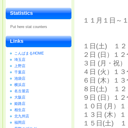
Statistics
１１月１日～
Put here stat counters
Links
１日(土) １
２日 (日）１
こんぱまるHOME
埼玉店
３日 (月・祝
上野店
４日 (火）１
千葉店
池袋店
６日 (木）１
横浜店
８日(土) １
名古屋店
９日 (日）１
大阪店
姫路店
１０日 (月）
相生店
１３日 (木）
北九州店
１５日(土) 
福岡店