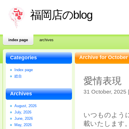
福岡店のblog
index page
archives
Archive for October
Categories
Index page
総合
愛情表現
31 October, 2025 
Archives
August, 2026
July, 2026
いつものよう
June, 2026
載いたします
May, 2026