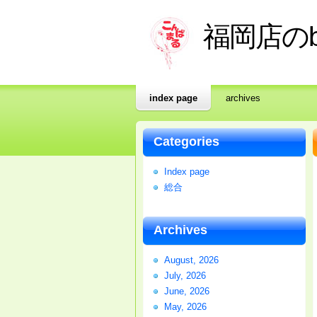
福岡店のb
index page
archives
Categories
Index page
総合
Archives
August, 2026
July, 2026
June, 2026
May, 2026