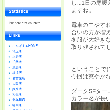
し...1日の
ますね。
Statistics
Put here stat counters
電車の中やす
合いの方が増
Links
冬服が大好き
取り残されて
こんぱまるHOME
埼玉店
上野店
千葉店
池袋店
ということで(?
横浜店
今回は爽やか
名古屋店
大阪店
姫路店
ダークSFタ
相生店
カラー名が長い.
北九州店
福岡店