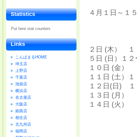
４月１日～１
Statistics
Put here stat counters
Links
２日 (木） 
５日 (日）１
こんぱまるHOME
埼玉店
１０日 (金）
上野店
１１日 (土）
千葉店
池袋店
１２日(日) 
横浜店
１３日 (月）
名古屋店
１４日 (火）
大阪店
姫路店
相生店
北九州店
福岡店