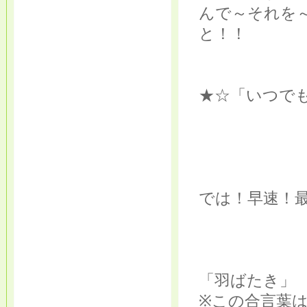
んで～それを
と！！
★☆「いつで
では！早速！
「羽ばたき」
※この合言葉