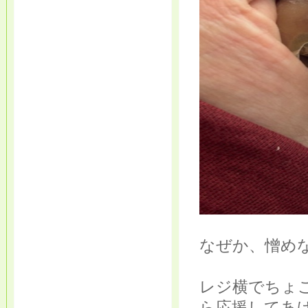
なぜか、憎め
レジ横でちょ
ら応援してあ