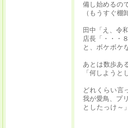
備し始めるの
（もうすぐ棚
田中「え、令
店長「・・・８
と、ボケボケ
あとは数歩あ
「何しようと
どれくらい言
我が愛鳥、プ
としたっけ～