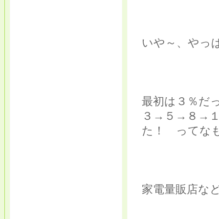
いや～、やっぱ
最初は３％だ
３→５→８→
た！ ってなも
家電量販店な