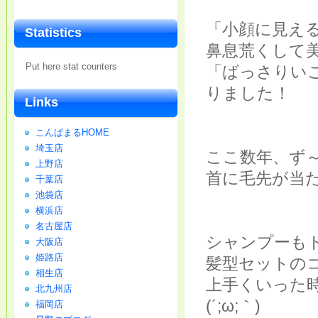
「小顔に見え
Statistics
鼻息荒くして
Put here stat counters
「ばっさりい
りました！
Links
こんぱまるHOME
埼玉店
ここ数年、ず
上野店
首に毛先が当
千葉店
池袋店
横浜店
名古屋店
シャンプーも
大阪店
姫路店
髪型セットの
相生店
上手くいった
北九州店
(´;ω;｀)
福岡店