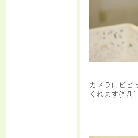
カメラにビビ
くれます(*´Д｀