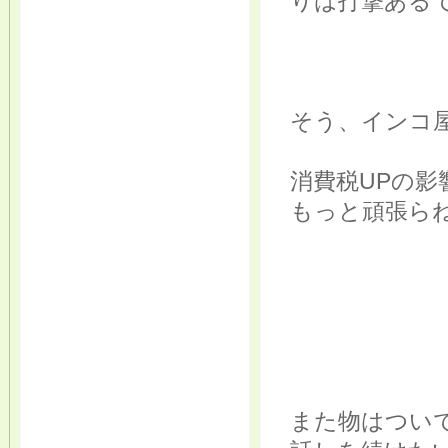
りは打撃ある
そう、インコ
消費税UPの
もっと頑張ら
また物はつい