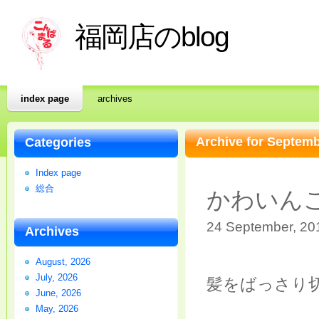
福岡店のblog
index page
archives
Archive for Septem
Categories
Index page
総合
かわいんこ
24 September, 201
Archives
August, 2026
July, 2026
髪をばっさり
June, 2026
May, 2026