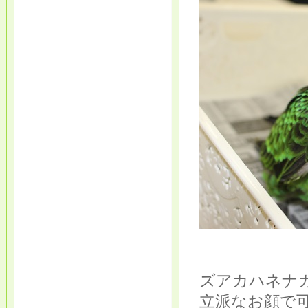
ズアカハネナ
立派なお顔で