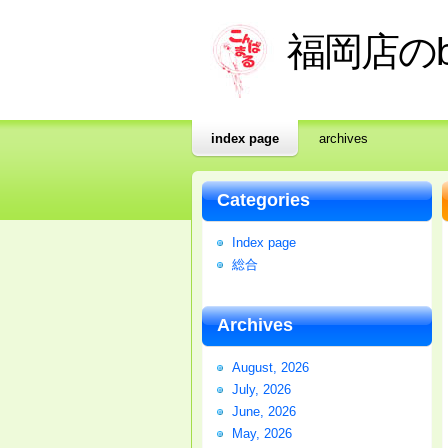
福岡店のb
index page
archives
Categories
Index page
総合
Archives
August, 2026
July, 2026
June, 2026
May, 2026