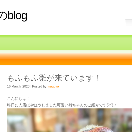
blog
もふもふ雛が来ています！
16 March, 2023 | Posted by:
nagoya
こんにちは！
昨日に入店ほやほやしました可愛い雛ちゃんのご紹介です('ω')ノ