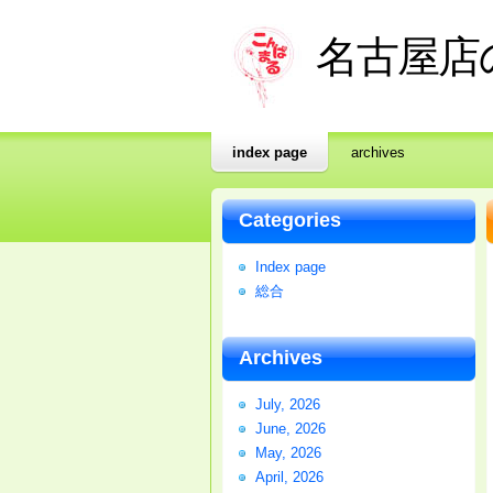
名古屋店の
index page
archives
Categories
Index page
総合
Archives
July, 2026
June, 2026
May, 2026
April, 2026