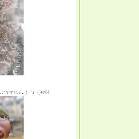
ねぇ…(・´з`・)ｶﾜｲｲ